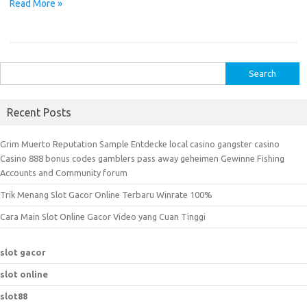
Read More »
S
e
a
Recent Posts
r
c
Grim Muerto Reputation Sample Entdecke local casino gangster casino
h
Casino 888 bonus codes gamblers pass away geheimen Gewinne Fishing
f
Accounts and Community forum
o
Trik Menang Slot Gacor Online Terbaru Winrate 100%
r
Cara Main Slot Online Gacor Video yang Cuan Tinggi
:
slot gacor
slot online
slot88