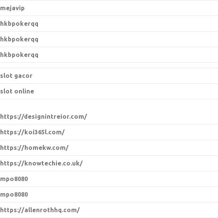
mejavip
hkbpokerqq
hkbpokerqq
hkbpokerqq
slot gacor
slot online
https://designintreior.com/
https://koi365l.com/
https://homekw.com/
https://knowtechie.co.uk/
mpo8080
mpo8080
https://allenrothhq.com/