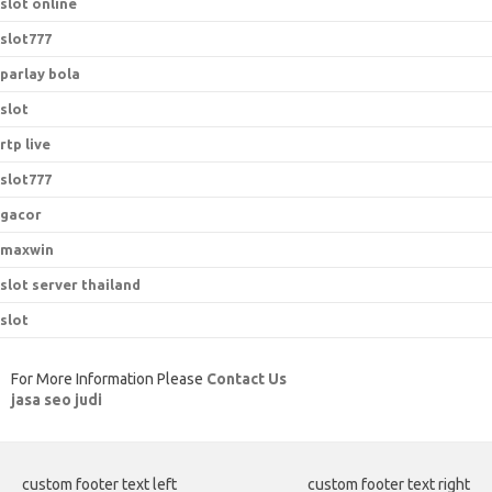
slot online
slot777
parlay bola
slot
rtp live
slot777
gacor
maxwin
slot server thailand
slot
For More Information Please
Contact Us
jasa seo judi
custom footer text left
custom footer text right