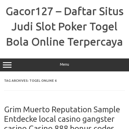
Skip
to
Gacor127 – Daftar Situs
content
Judi Slot Poker Togel
Bola Online Terpercaya
Menu
TAG ARCHIVES:
TOGEL ONLINE 6
Grim Muerto Reputation Sample
Entdecke local casino gangster
casino Casino 888 bonus codes