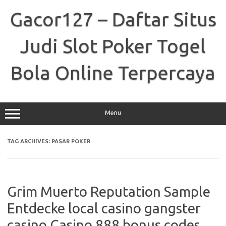
Skip
to
Gacor127 – Daftar Situs
content
Judi Slot Poker Togel
Bola Online Terpercaya
Menu
TAG ARCHIVES:
PASAR POKER
Grim Muerto Reputation Sample
Entdecke local casino gangster
casino Casino 888 bonus codes