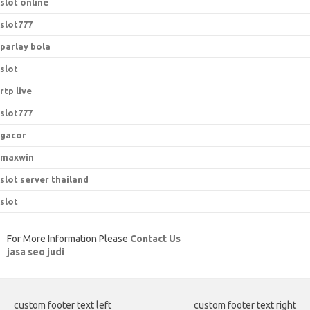
slot online
slot777
parlay bola
slot
rtp live
slot777
gacor
maxwin
slot server thailand
slot
For More Information Please
Contact Us
jasa seo judi
custom footer text left
custom footer text right