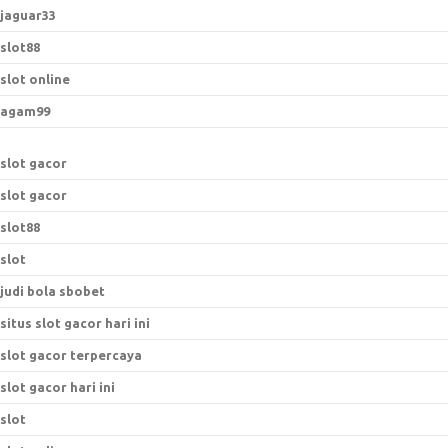
jaguar33
slot88
slot online
agam99
slot gacor
slot gacor
slot88
slot
judi bola sbobet
situs slot gacor hari ini
slot gacor terpercaya
slot gacor hari ini
slot