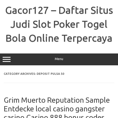
Skip
to
Gacor127 – Daftar Situs
content
Judi Slot Poker Togel
Bola Online Terpercaya
Menu
CATEGORY ARCHIVES:
DEPOSIT PULSA 50
Grim Muerto Reputation Sample
Entdecke local casino gangster
casino Casino 888 bonus codes