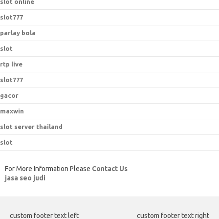
slot online
slot777
parlay bola
slot
rtp live
slot777
gacor
maxwin
slot server thailand
slot
For More Information Please
Contact Us
jasa seo judi
custom footer text left
custom footer text right