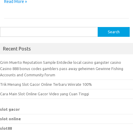
Read More »
S
e
a
Recent Posts
r
c
Grim Muerto Reputation Sample Entdecke local casino gangster casino
h
Casino 888 bonus codes gamblers pass away geheimen Gewinne Fishing
f
Accounts and Community forum
o
Trik Menang Slot Gacor Online Terbaru Winrate 100%
r
Cara Main Slot Online Gacor Video yang Cuan Tinggi
:
slot gacor
slot online
slot88