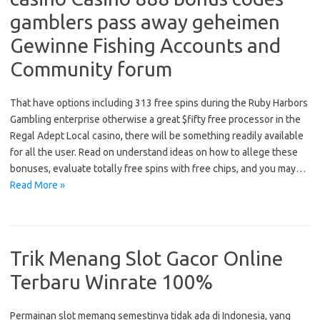
gamblers pass away geheimen
Gewinne Fishing Accounts and
Community forum
That have options including 313 free spins during the Ruby Harbors
Gambling enterprise otherwise a great $fifty free processor in the
Regal Adept Local casino, there will be something readily available
for all the user. Read on understand ideas on how to allege these
bonuses, evaluate totally free spins with free chips, and you may…
Read More »
Trik Menang Slot Gacor Online
Terbaru Winrate 100%
Permainan slot memang semestinya tidak ada di Indonesia, yang