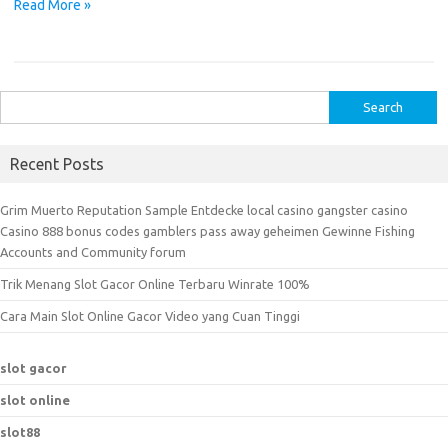
Read More »
S
e
a
Recent Posts
r
c
Grim Muerto Reputation Sample Entdecke local casino gangster casino
h
Casino 888 bonus codes gamblers pass away geheimen Gewinne Fishing
f
Accounts and Community forum
o
Trik Menang Slot Gacor Online Terbaru Winrate 100%
r
Cara Main Slot Online Gacor Video yang Cuan Tinggi
:
slot gacor
slot online
slot88