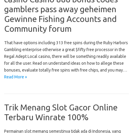
gamblers pass away geheimen
Gewinne Fishing Accounts and
Community forum
That have options including 313 free spins during the Ruby Harbors
Gambling enterprise otherwise a great $fifty free processor in the
Regal Adept Local casino, there will be something readily available
for all the user. Read on understand ideas on how to allege these
bonuses, evaluate totally free spins with free chips, and you may…
Read More »
Trik Menang Slot Gacor Online
Terbaru Winrate 100%
Permainan slot memang semestinya tidak ada di Indonesia, yang