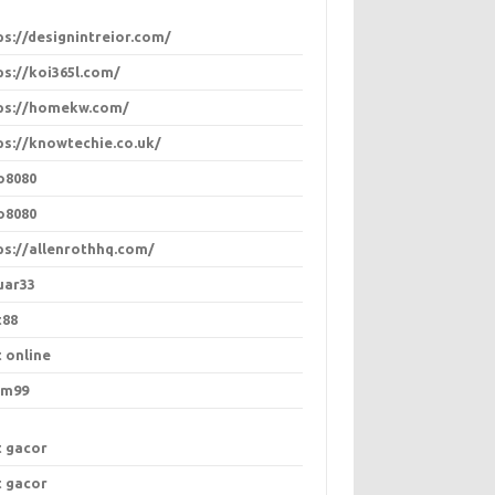
ps://designintreior.com/
ps://koi365l.com/
ps://homekw.com/
ps://knowtechie.co.uk/
o8080
o8080
ps://allenrothhq.com/
uar33
t88
t online
am99
t gacor
t gacor