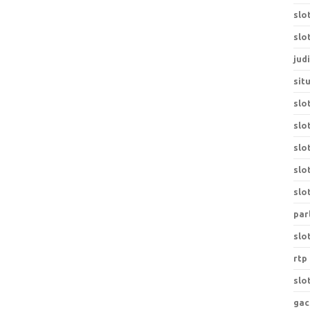
slo
slo
jud
sit
slo
slo
slo
slo
slo
par
slo
rtp 
slo
gac