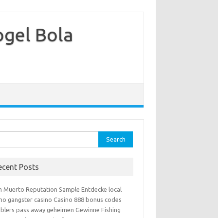
ogel Bola
rch
ecent Posts
m Muerto Reputation Sample Entdecke local
ino gangster casino Casino 888 bonus codes
blers pass away geheimen Gewinne Fishing