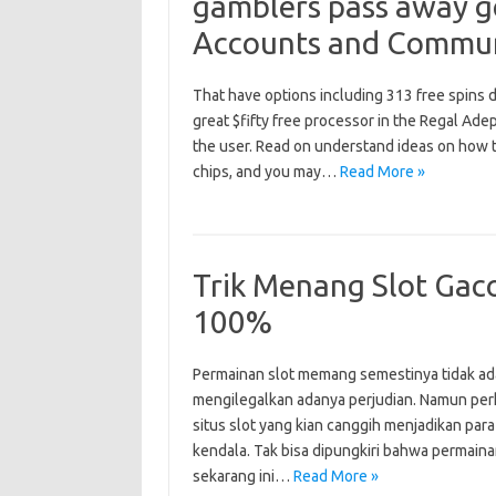
gamblers pass away g
Accounts and Commun
That have options including 313 free spins 
great $fifty free processor in the Regal Adept
the user. Read on understand ideas on how to
chips, and you may…
Read More »
Trik Menang Slot Gac
100%
Permainan slot memang semestinya tidak ad
mengilegalkan adanya perjudian. Namun per
situs slot yang kian canggih menjadikan para
kendala. Tak bisa dipungkiri bahwa permain
sekarang ini…
Read More »