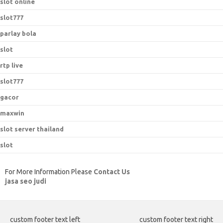
slot online
slot777
parlay bola
slot
rtp live
slot777
gacor
maxwin
slot server thailand
slot
For More Information Please
Contact Us
jasa seo judi
custom footer text left
custom footer text right