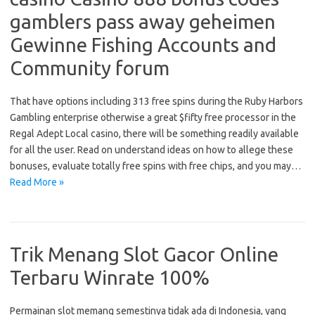
gamblers pass away geheimen
Gewinne Fishing Accounts and
Community forum
That have options including 313 free spins during the Ruby Harbors
Gambling enterprise otherwise a great $fifty free processor in the
Regal Adept Local casino, there will be something readily available
for all the user. Read on understand ideas on how to allege these
bonuses, evaluate totally free spins with free chips, and you may…
Read More »
Trik Menang Slot Gacor Online
Terbaru Winrate 100%
Permainan slot memang semestinya tidak ada di Indonesia, yang