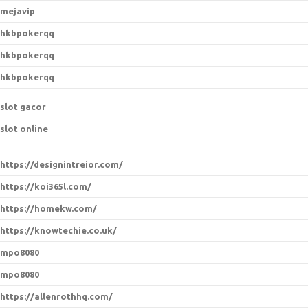
mejavip
hkbpokerqq
hkbpokerqq
hkbpokerqq
slot gacor
slot online
https://designintreior.com/
https://koi365l.com/
https://homekw.com/
https://knowtechie.co.uk/
mpo8080
mpo8080
https://allenrothhq.com/