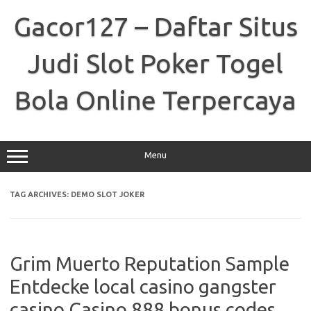
Skip
to
Gacor127 – Daftar Situs
content
Judi Slot Poker Togel
Bola Online Terpercaya
Menu
TAG ARCHIVES:
DEMO SLOT JOKER
Grim Muerto Reputation Sample
Entdecke local casino gangster
casino Casino 888 bonus codes