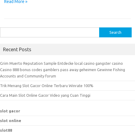
Read More »
S
e
a
Recent Posts
r
c
Grim Muerto Reputation Sample Entdecke local casino gangster casino
h
Casino 888 bonus codes gamblers pass away geheimen Gewinne Fishing
f
Accounts and Community forum
o
Trik Menang Slot Gacor Online Terbaru Winrate 100%
r
Cara Main Slot Online Gacor Video yang Cuan Tinggi
:
slot gacor
slot online
slot88