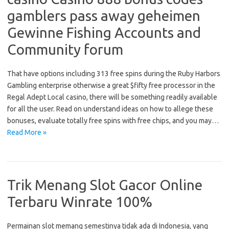
gamblers pass away geheimen
Gewinne Fishing Accounts and
Community forum
That have options including 313 free spins during the Ruby Harbors
Gambling enterprise otherwise a great $fifty free processor in the
Regal Adept Local casino, there will be something readily available
for all the user. Read on understand ideas on how to allege these
bonuses, evaluate totally free spins with free chips, and you may…
Read More »
Trik Menang Slot Gacor Online
Terbaru Winrate 100%
Permainan slot memang semestinya tidak ada di Indonesia, yang