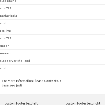
slot online
slot777
parlay bola
slot
rtp live
slot777
gacor
maxwin
slot server thailand
slot
For More Information Please
Contact Us
jasa seo judi
custom footer text left
custom footer text right