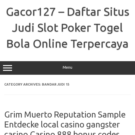
Skip
to
Gacor127 – Daftar Situs
content
Judi Slot Poker Togel
Bola Online Terpercaya
Menu
CATEGORY ARCHIVES:
BANDAR JUDI 15
Grim Muerto Reputation Sample
Entdecke local casino gangster
casino Casino 888 bonus codes