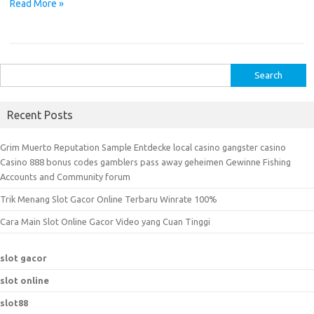
Read More »
S
e
a
Recent Posts
r
c
Grim Muerto Reputation Sample Entdecke local casino gangster casino
h
Casino 888 bonus codes gamblers pass away geheimen Gewinne Fishing
f
Accounts and Community forum
o
Trik Menang Slot Gacor Online Terbaru Winrate 100%
r
Cara Main Slot Online Gacor Video yang Cuan Tinggi
:
slot gacor
slot online
slot88