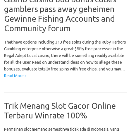
gamblers pass away geheimen
Gewinne Fishing Accounts and
Community forum
That have options including 313 free spins during the Ruby Harbors
Gambling enterprise otherwise a great $fifty free processor in the
Regal Adept Local casino, there will be something readily available
for all the user. Read on understand ideas on how to allege these
bonuses, evaluate totally free spins with free chips, and you may…
Read More »
Trik Menang Slot Gacor Online
Terbaru Winrate 100%
Permainan slot memang semestinya tidak ada di Indonesia, yang