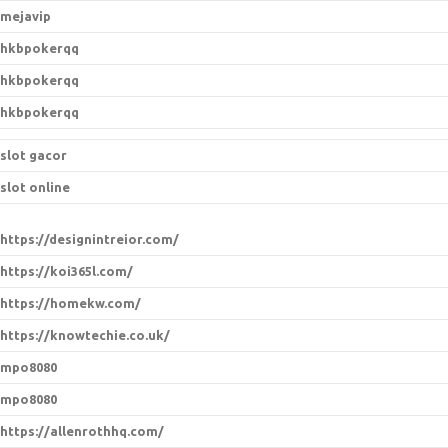
mejavip
hkbpokerqq
hkbpokerqq
hkbpokerqq
slot gacor
slot online
https://designintreior.com/
https://koi365l.com/
https://homekw.com/
https://knowtechie.co.uk/
mpo8080
mpo8080
https://allenrothhq.com/