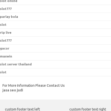
slot online
slot777
parlay bola
slot
rtp live
slot777
gacor
maxwin
slot server thailand
slot
For More Information Please
Contact Us
jasa seo judi
custom footer text left
custom footer text right