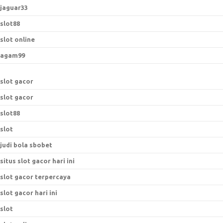
jaguar33
slot88
slot online
agam99
slot gacor
slot gacor
slot88
slot
judi bola sbobet
situs slot gacor hari ini
slot gacor terpercaya
slot gacor hari ini
slot