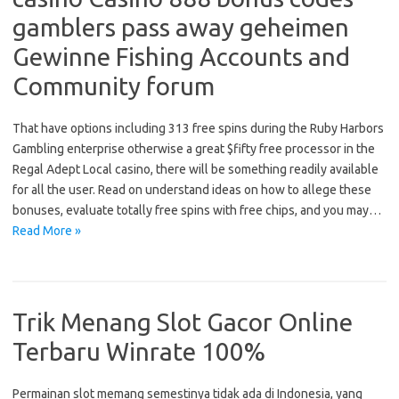
gamblers pass away geheimen
Gewinne Fishing Accounts and
Community forum
That have options including 313 free spins during the Ruby Harbors
Gambling enterprise otherwise a great $fifty free processor in the
Regal Adept Local casino, there will be something readily available
for all the user. Read on understand ideas on how to allege these
bonuses, evaluate totally free spins with free chips, and you may…
Read More »
Trik Menang Slot Gacor Online
Terbaru Winrate 100%
Permainan slot memang semestinya tidak ada di Indonesia, yang