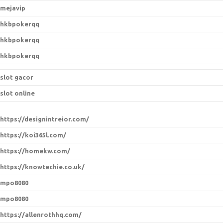
mejavip
hkbpokerqq
hkbpokerqq
hkbpokerqq
slot gacor
slot online
https://designintreior.com/
https://koi365l.com/
https://homekw.com/
https://knowtechie.co.uk/
mpo8080
mpo8080
https://allenrothhq.com/