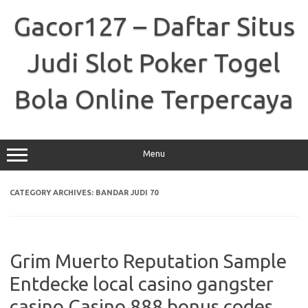
Skip
to
Gacor127 – Daftar Situs
content
Judi Slot Poker Togel
Bola Online Terpercaya
Menu
CATEGORY ARCHIVES:
BANDAR JUDI 70
Grim Muerto Reputation Sample
Entdecke local casino gangster
casino Casino 888 bonus codes