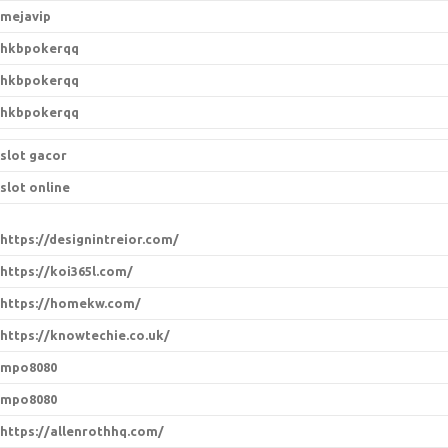
mejavip
hkbpokerqq
hkbpokerqq
hkbpokerqq
slot gacor
slot online
https://designintreior.com/
https://koi365l.com/
https://homekw.com/
https://knowtechie.co.uk/
mpo8080
mpo8080
https://allenrothhq.com/