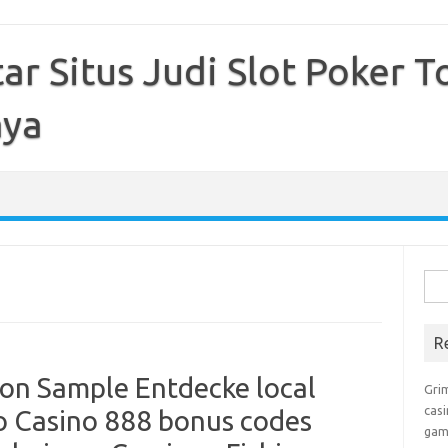
ar Situs Judi Slot Poker T
aya
Sea
for:
R
on Sample Entdecke local
Gri
cas
o Casino 888 bonus codes
gam