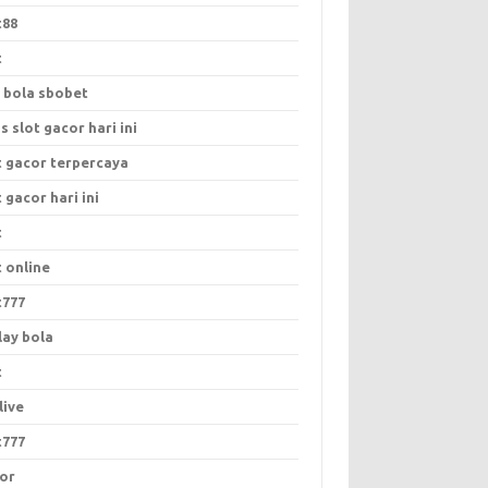
t88
t
i bola sbobet
us slot gacor hari ini
t gacor terpercaya
t gacor hari ini
t
t online
t777
lay bola
t
live
t777
or