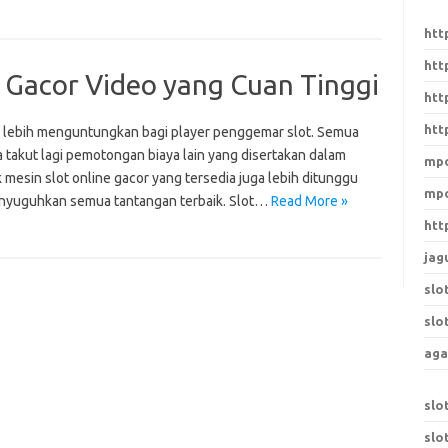
htt
htt
e Gacor Video yang Cuan Tinggi
htt
htt
las lebih menguntungkan bagi player penggemar slot. Semua
 takut lagi pemotongan biaya lain yang disertakan dalam
mp
mesin slot online gacor yang tersedia juga lebih ditunggu
mp
menyuguhkan semua tantangan terbaik. Slot…
Read More »
htt
jag
slo
slo
ag
slo
slo