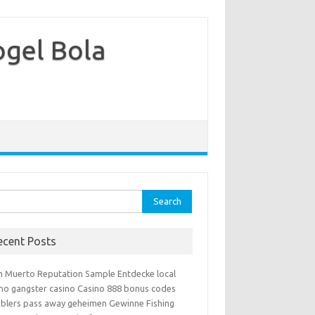
ogel Bola
rch
ecent Posts
m Muerto Reputation Sample Entdecke local
ino gangster casino Casino 888 bonus codes
blers pass away geheimen Gewinne Fishing