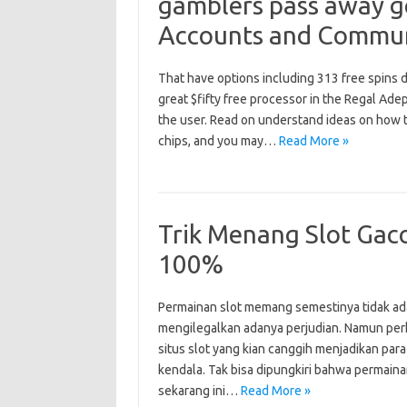
gamblers pass away g
Accounts and Commun
That have options including 313 free spins 
great $fifty free processor in the Regal Adept
the user. Read on understand ideas on how to
chips, and you may…
Read More »
Trik Menang Slot Gac
100%
Permainan slot memang semestinya tidak ad
mengilegalkan adanya perjudian. Namun per
situs slot yang kian canggih menjadikan para
kendala. Tak bisa dipungkiri bahwa permain
sekarang ini…
Read More »