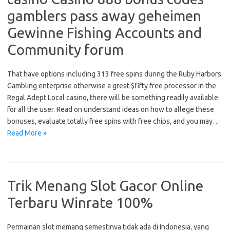
gamblers pass away geheimen
Gewinne Fishing Accounts and
Community forum
That have options including 313 free spins during the Ruby Harbors
Gambling enterprise otherwise a great $fifty free processor in the
Regal Adept Local casino, there will be something readily available
for all the user. Read on understand ideas on how to allege these
bonuses, evaluate totally free spins with free chips, and you may…
Read More »
Trik Menang Slot Gacor Online
Terbaru Winrate 100%
Permainan slot memang semestinya tidak ada di Indonesia, yang