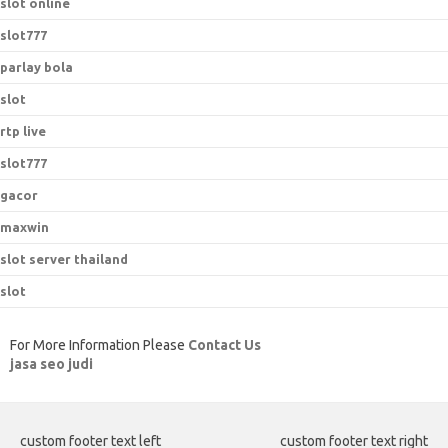
slot online
slot777
parlay bola
slot
rtp live
slot777
gacor
maxwin
slot server thailand
slot
For More Information Please
Contact Us
jasa seo judi
custom footer text left
custom footer text right