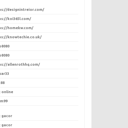
ps://designintreior.com/
ps://koi365l.com/
ps://homekw.com/
ps://knowtechie.co.uk/
o8080
o8080
ps://allenrothhq.com/
uar33
t88
t online
am99
t gacor
t gacor