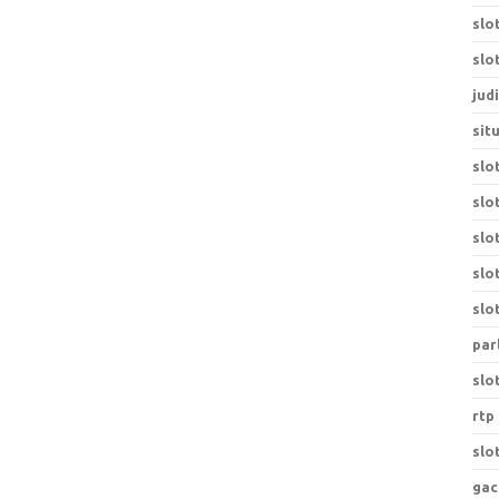
slo
slo
jud
sit
slo
slo
slo
slo
slo
par
slo
rtp 
slo
gac