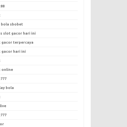
t88
t
i bola sbobet
us slot gacor hari ini
t gacor terpercaya
t gacor hari ini
t
t online
t777
lay bola
t
live
t777
or