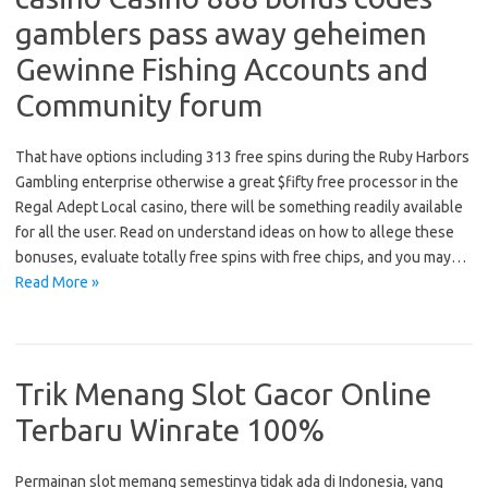
gamblers pass away geheimen
Gewinne Fishing Accounts and
Community forum
That have options including 313 free spins during the Ruby Harbors
Gambling enterprise otherwise a great $fifty free processor in the
Regal Adept Local casino, there will be something readily available
for all the user. Read on understand ideas on how to allege these
bonuses, evaluate totally free spins with free chips, and you may…
Read More »
Trik Menang Slot Gacor Online
Terbaru Winrate 100%
Permainan slot memang semestinya tidak ada di Indonesia, yang