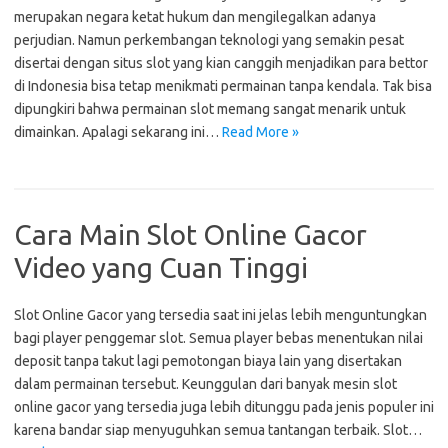
merupakan negara ketat hukum dan mengilegalkan adanya
perjudian. Namun perkembangan teknologi yang semakin pesat
disertai dengan situs slot yang kian canggih menjadikan para bettor
di Indonesia bisa tetap menikmati permainan tanpa kendala. Tak bisa
dipungkiri bahwa permainan slot memang sangat menarik untuk
dimainkan. Apalagi sekarang ini…
Read More »
Cara Main Slot Online Gacor
Video yang Cuan Tinggi
Slot Online Gacor yang tersedia saat ini jelas lebih menguntungkan
bagi player penggemar slot. Semua player bebas menentukan nilai
deposit tanpa takut lagi pemotongan biaya lain yang disertakan
dalam permainan tersebut. Keunggulan dari banyak mesin slot
online gacor yang tersedia juga lebih ditunggu pada jenis populer ini
karena bandar siap menyuguhkan semua tantangan terbaik. Slot…