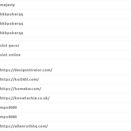
mejavip
hkbpokerqq
hkbpokerqq
hkbpokerqq
slot gacor
slot online
https://designintreior.com/
https://koi365l.com/
https://homekw.com/
https://knowtechie.co.uk/
mpo8080
mpo8080
https://allenrothhq.com/