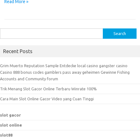
Read More »
S
e
a
Recent Posts
r
c
Grim Muerto Reputation Sample Entdecke local casino gangster casino
h
Casino 888 bonus codes gamblers pass away geheimen Gewinne Fishing
f
Accounts and Community forum
o
Trik Menang Slot Gacor Online Terbaru Winrate 100%
r
Cara Main Slot Online Gacor Video yang Cuan Tinggi
:
slot gacor
slot online
slot88