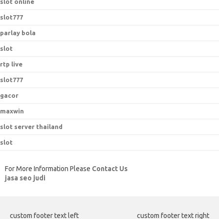
slot online
slot777
parlay bola
slot
rtp live
slot777
gacor
maxwin
slot server thailand
slot
For More Information Please
Contact Us
jasa seo judi
custom footer text left
custom footer text right