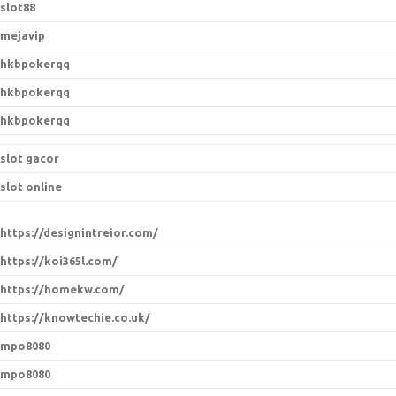
slot88
mejavip
hkbpokerqq
hkbpokerqq
hkbpokerqq
slot gacor
slot online
https://designintreior.com/
https://koi365l.com/
https://homekw.com/
https://knowtechie.co.uk/
mpo8080
mpo8080