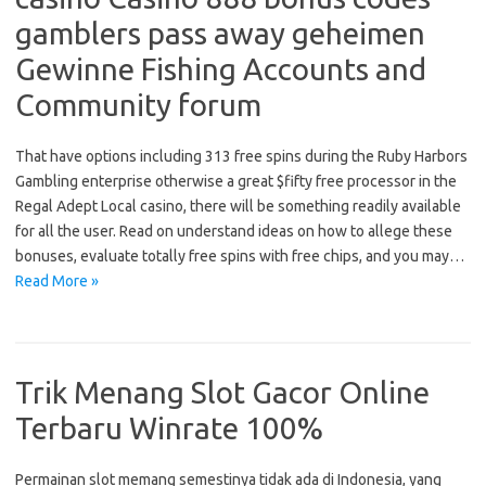
gamblers pass away geheimen
Gewinne Fishing Accounts and
Community forum
That have options including 313 free spins during the Ruby Harbors
Gambling enterprise otherwise a great $fifty free processor in the
Regal Adept Local casino, there will be something readily available
for all the user. Read on understand ideas on how to allege these
bonuses, evaluate totally free spins with free chips, and you may…
Read More »
Trik Menang Slot Gacor Online
Terbaru Winrate 100%
Permainan slot memang semestinya tidak ada di Indonesia, yang