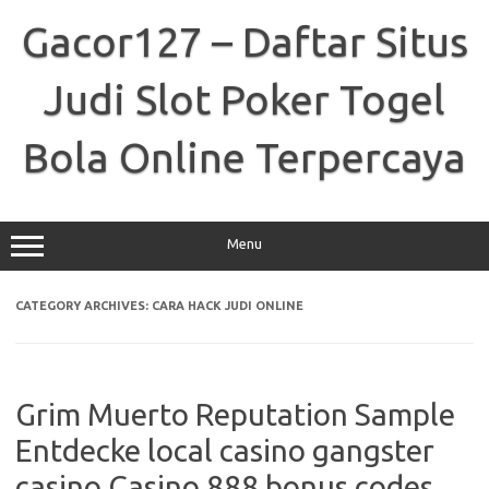
Skip
to
Gacor127 – Daftar Situs
content
Judi Slot Poker Togel
Bola Online Terpercaya
Menu
CATEGORY ARCHIVES:
CARA HACK JUDI ONLINE
Grim Muerto Reputation Sample
Entdecke local casino gangster
casino Casino 888 bonus codes