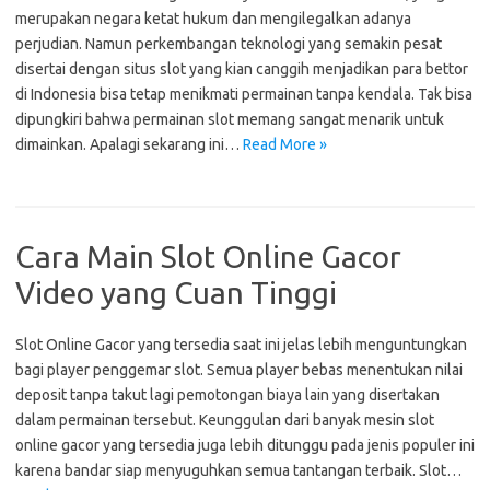
merupakan negara ketat hukum dan mengilegalkan adanya
perjudian. Namun perkembangan teknologi yang semakin pesat
disertai dengan situs slot yang kian canggih menjadikan para bettor
di Indonesia bisa tetap menikmati permainan tanpa kendala. Tak bisa
dipungkiri bahwa permainan slot memang sangat menarik untuk
dimainkan. Apalagi sekarang ini…
Read More »
Cara Main Slot Online Gacor
Video yang Cuan Tinggi
Slot Online Gacor yang tersedia saat ini jelas lebih menguntungkan
bagi player penggemar slot. Semua player bebas menentukan nilai
deposit tanpa takut lagi pemotongan biaya lain yang disertakan
dalam permainan tersebut. Keunggulan dari banyak mesin slot
online gacor yang tersedia juga lebih ditunggu pada jenis populer ini
karena bandar siap menyuguhkan semua tantangan terbaik. Slot…