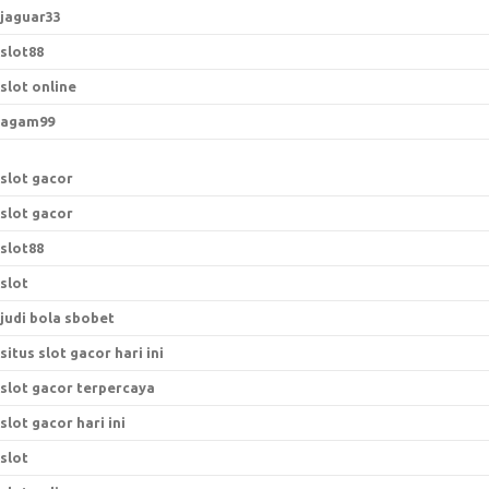
jaguar33
slot88
slot online
agam99
slot gacor
slot gacor
slot88
slot
judi bola sbobet
situs slot gacor hari ini
slot gacor terpercaya
slot gacor hari ini
slot