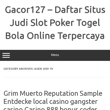
Skip
to
Gacor127 – Daftar Situs
content
Judi Slot Poker Togel
Bola Online Terpercaya
Menu
CATEGORY ARCHIVES:
AGEN JUDI 19
Grim Muerto Reputation Sample
Entdecke local casino gangster
casino Casino 888 bonus codes