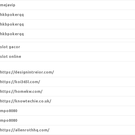
mejavip
hkbpokerqq
hkbpokerqq
hkbpokerqq
slot gacor
slot online
https://designintreior.com/
https://koi365l.com/
https://homekw.com/
https://knowtechie.co.uk/
mpo8080
mpo8080
https://allenrothhq.com/