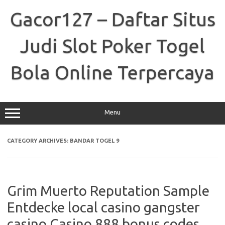
Skip
to
Gacor127 – Daftar Situs
content
Judi Slot Poker Togel
Bola Online Terpercaya
Menu
CATEGORY ARCHIVES:
BANDAR TOGEL 9
Grim Muerto Reputation Sample
Entdecke local casino gangster
casino Casino 888 bonus codes