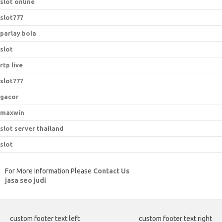
slot online
slot777
parlay bola
slot
rtp live
slot777
gacor
maxwin
slot server thailand
slot
For More Information Please
Contact Us
jasa seo judi
custom footer text left
custom footer text right