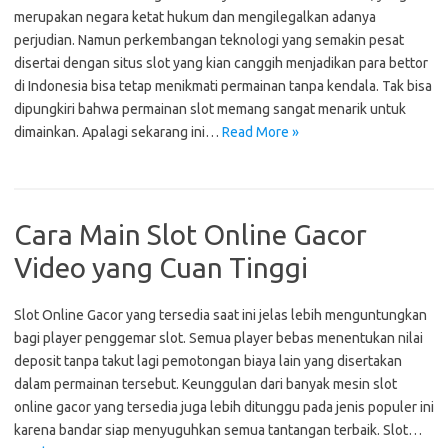
merupakan negara ketat hukum dan mengilegalkan adanya
perjudian. Namun perkembangan teknologi yang semakin pesat
disertai dengan situs slot yang kian canggih menjadikan para bettor
di Indonesia bisa tetap menikmati permainan tanpa kendala. Tak bisa
dipungkiri bahwa permainan slot memang sangat menarik untuk
dimainkan. Apalagi sekarang ini…
Read More »
Cara Main Slot Online Gacor
Video yang Cuan Tinggi
Slot Online Gacor yang tersedia saat ini jelas lebih menguntungkan
bagi player penggemar slot. Semua player bebas menentukan nilai
deposit tanpa takut lagi pemotongan biaya lain yang disertakan
dalam permainan tersebut. Keunggulan dari banyak mesin slot
online gacor yang tersedia juga lebih ditunggu pada jenis populer ini
karena bandar siap menyuguhkan semua tantangan terbaik. Slot…