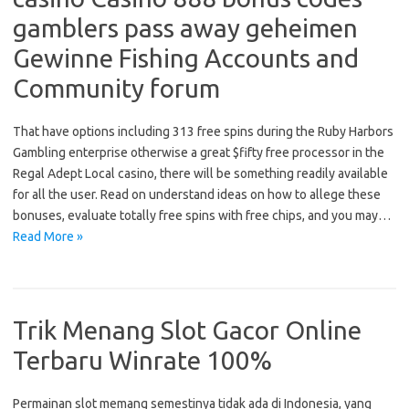
gamblers pass away geheimen
Gewinne Fishing Accounts and
Community forum
That have options including 313 free spins during the Ruby Harbors
Gambling enterprise otherwise a great $fifty free processor in the
Regal Adept Local casino, there will be something readily available
for all the user. Read on understand ideas on how to allege these
bonuses, evaluate totally free spins with free chips, and you may…
Read More »
Trik Menang Slot Gacor Online
Terbaru Winrate 100%
Permainan slot memang semestinya tidak ada di Indonesia, yang