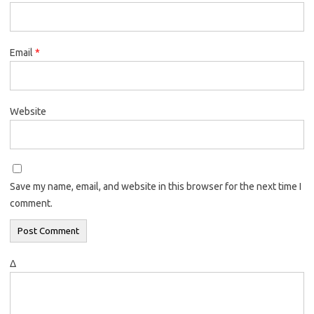
Email
*
Website
Save my name, email, and website in this browser for the next time I
comment.
Δ