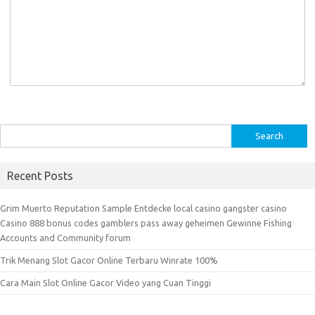
S
e
a
Recent Posts
r
c
Grim Muerto Reputation Sample Entdecke local casino gangster casino
h
Casino 888 bonus codes gamblers pass away geheimen Gewinne Fishing
f
Accounts and Community forum
o
Trik Menang Slot Gacor Online Terbaru Winrate 100%
r
Cara Main Slot Online Gacor Video yang Cuan Tinggi
: