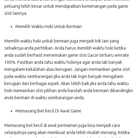
peluang lebih besar untuk mendapatkan kemenangan pada game
slot lainnya.
Memilih Waktu Hoki Untuk Bermain
Memilih waktu hoki untuk bermain juga menjadi trik lain yang
sebaiknya anda perhtikan. Anda harus memilih waktu hoki ketika
anda sudah berhasil menemukan game slot Gacor terbaru winrate
100%. Pastikan anda tahu waktu hokinya agar anda tak banyak
mengalami kekalahan atau kerugian. Jangan memainkan game slot
pada waktu sembarangan jika anda tak ingin banyak mengalami
kerugian dari berbagai aspek. Akan lebih baik jika anda tahu waktu
hoki memainkan slot pilihan anda barulah anda bermain dibandingkn
anda bermain di waktu sembarangan anda.
Memasang Bet Kecil Di Awal Game
Memasang bet kecil di awal permainan juga bisa menjadi cara
selanjutnya yang akan membuat anda lebih mudah menang. Ketika