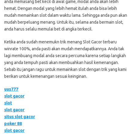
anda memasang bet kecil di awal game, modal anda akan lebih
hemat. Dengan modal yang lebih hemat itulah anda bisa lebih
mudah memainkan slot dalam waktu lama. Sehingga anda pun akan
mudah berpeluang menang. Untuk itu, selama anda bermain slot,
anda harus selalu memulai bet di angka terkecil.
Ketika anda sudah menemukn trik menang Slot Gacor terbaru
winrate 100%, anda pasti akan mudah mendapatkannya. Anda tak
lagi membuang modal anda secara percuma karena setiap langkah
yang anda tempuh pasti akan membuahkan hasil kemenangan.
Sebab itu jangan ragu untuk memainkan slot dengan trik yang kami
berikan untuk kemenangan sesuai keinginan.
uus777
slot gacor
slot
slot gacor
situs slot gacor
poker 88
slot gacor