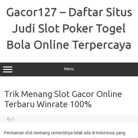
Skip
to
Gacor127 – Daftar Situs
content
Judi Slot Poker Togel
Bola Online Terpercaya
Menu
Trik Menang Slot Gacor Online
Terbaru Winrate 100%
By
|
Permainan slot memang semestinya tidak ada di Indonesia, yang