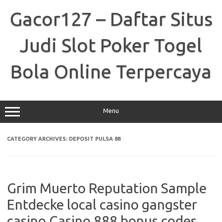
Skip
to
Gacor127 – Daftar Situs
content
Judi Slot Poker Togel
Bola Online Terpercaya
Menu
CATEGORY ARCHIVES:
DEPOSIT PULSA 88
Grim Muerto Reputation Sample
Entdecke local casino gangster
casino Casino 888 bonus codes