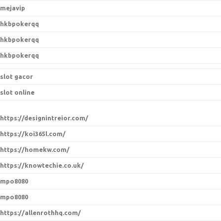
mejavip
hkbpokerqq
hkbpokerqq
hkbpokerqq
slot gacor
slot online
https://designintreior.com/
https://koi365l.com/
https://homekw.com/
https://knowtechie.co.uk/
mpo8080
mpo8080
https://allenrothhq.com/