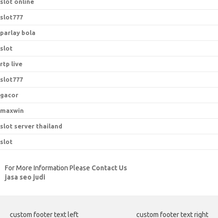
slot online
slot777
parlay bola
slot
rtp live
slot777
gacor
maxwin
slot server thailand
slot
For More Information Please
Contact Us
jasa seo judi
custom footer text left
custom footer text right