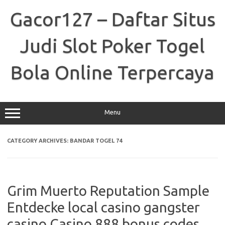
Skip
to
Gacor127 – Daftar Situs
content
Judi Slot Poker Togel
Bola Online Terpercaya
Menu
CATEGORY ARCHIVES:
BANDAR TOGEL 74
Grim Muerto Reputation Sample
Entdecke local casino gangster
casino Casino 888 bonus codes