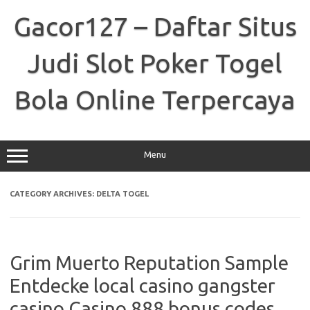
Skip
to
Gacor127 – Daftar Situs
content
Judi Slot Poker Togel
Bola Online Terpercaya
Menu
CATEGORY ARCHIVES:
DELTA TOGEL
Grim Muerto Reputation Sample
Entdecke local casino gangster
casino Casino 888 bonus codes