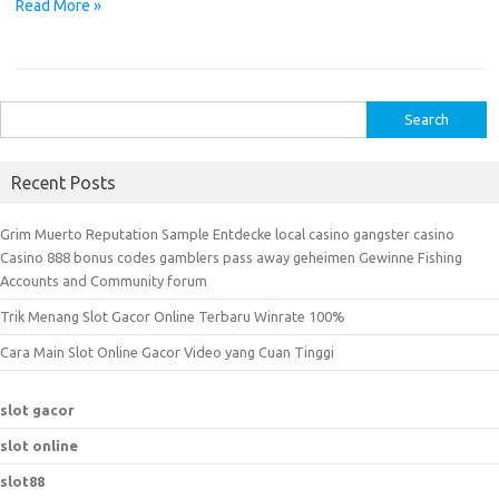
Read More »
S
e
a
Recent Posts
r
c
Grim Muerto Reputation Sample Entdecke local casino gangster casino
h
Casino 888 bonus codes gamblers pass away geheimen Gewinne Fishing
f
Accounts and Community forum
o
Trik Menang Slot Gacor Online Terbaru Winrate 100%
r
Cara Main Slot Online Gacor Video yang Cuan Tinggi
:
slot gacor
slot online
slot88