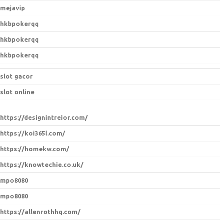
mejavip
hkbpokerqq
hkbpokerqq
hkbpokerqq
slot gacor
slot online
https://designintreior.com/
https://koi365l.com/
https://homekw.com/
https://knowtechie.co.uk/
mpo8080
mpo8080
https://allenrothhq.com/