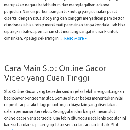
merupakan negara ketat hukum dan mengilegalkan adanya
perjudian. Namun perkembangan teknologi yang semakin pesat
disertai dengan situs slot yang kian canggih menjadikan para bettor
di Indonesia bisa tetap menikmati permainan tanpa kendala. Tak bisa
dipungkiri bahwa permainan slot memang sangat menarik untuk
dimainkan. Apalagi sekarang ini…
Read More »
Cara Main Slot Online Gacor
Video yang Cuan Tinggi
Slot Online Gacor yang tersedia saat ini jelas lebih menguntungkan
bagi player penggemar slot. Semua player bebas menentukan nilai
deposit tanpa takut lagi pemotongan biaya lain yang disertakan
dalam permainan tersebut. Keunggulan dari banyak mesin slot
online gacor yang tersedia juga lebih ditunggu pada jenis populer ini
karena bandar siap menyuguhkan semua tantangan terbaik. Slot…