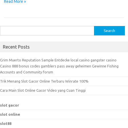
Read More »
S
e
a
Recent Posts
r
c
Grim Muerto Reputation Sample Entdecke local casino gangster casino
h
Casino 888 bonus codes gamblers pass away geheimen Gewinne Fishing
f
Accounts and Community forum
o
Trik Menang Slot Gacor Online Terbaru Winrate 100%
r
Cara Main Slot Online Gacor Video yang Cuan Tinggi
:
slot gacor
slot online
slot88