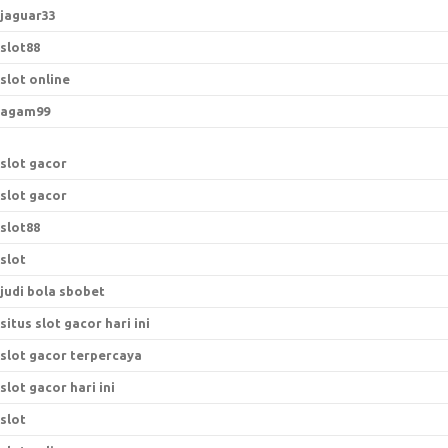
jaguar33
slot88
slot online
agam99
slot gacor
slot gacor
slot88
slot
judi bola sbobet
situs slot gacor hari ini
slot gacor terpercaya
slot gacor hari ini
slot