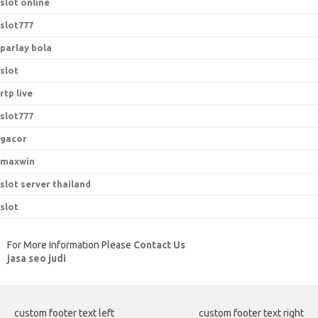
slot online
slot777
parlay bola
slot
rtp live
slot777
gacor
maxwin
slot server thailand
slot
For More Information Please
Contact Us
jasa seo judi
custom footer text left
custom footer text right