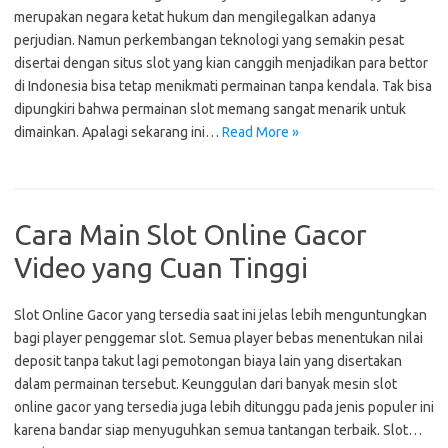
merupakan negara ketat hukum dan mengilegalkan adanya
perjudian. Namun perkembangan teknologi yang semakin pesat
disertai dengan situs slot yang kian canggih menjadikan para bettor
di Indonesia bisa tetap menikmati permainan tanpa kendala. Tak bisa
dipungkiri bahwa permainan slot memang sangat menarik untuk
dimainkan. Apalagi sekarang ini…
Read More »
Cara Main Slot Online Gacor
Video yang Cuan Tinggi
Slot Online Gacor yang tersedia saat ini jelas lebih menguntungkan
bagi player penggemar slot. Semua player bebas menentukan nilai
deposit tanpa takut lagi pemotongan biaya lain yang disertakan
dalam permainan tersebut. Keunggulan dari banyak mesin slot
online gacor yang tersedia juga lebih ditunggu pada jenis populer ini
karena bandar siap menyuguhkan semua tantangan terbaik. Slot…