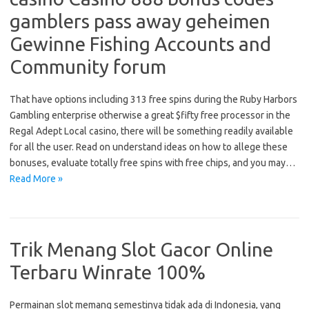
gamblers pass away geheimen
Gewinne Fishing Accounts and
Community forum
That have options including 313 free spins during the Ruby Harbors
Gambling enterprise otherwise a great $fifty free processor in the
Regal Adept Local casino, there will be something readily available
for all the user. Read on understand ideas on how to allege these
bonuses, evaluate totally free spins with free chips, and you may…
Read More »
Trik Menang Slot Gacor Online
Terbaru Winrate 100%
Permainan slot memang semestinya tidak ada di Indonesia, yang