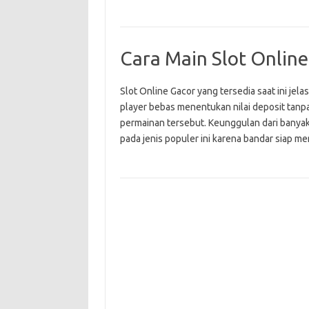
Cara Main Slot Onlin
Slot Online Gacor yang tersedia saat ini je
player bebas menentukan nilai deposit tanpa
permainan tersebut. Keunggulan dari banyak 
pada jenis populer ini karena bandar siap 