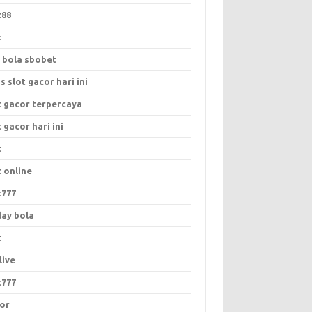
t88
t
i bola sbobet
us slot gacor hari ini
t gacor terpercaya
t gacor hari ini
t
t online
t777
lay bola
t
live
t777
or