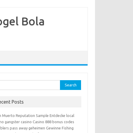
ogel Bola
rch
ecent Posts
m Muerto Reputation Sample Entdecke local
ino gangster casino Casino 888 bonus codes
blers pass away geheimen Gewinne Fishing