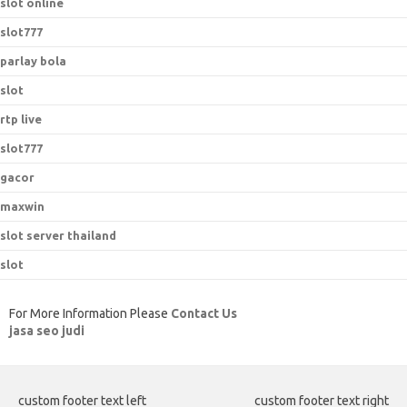
slot online
slot777
parlay bola
slot
rtp live
slot777
gacor
maxwin
slot server thailand
slot
For More Information Please
Contact Us
jasa seo judi
custom footer text left
custom footer text right