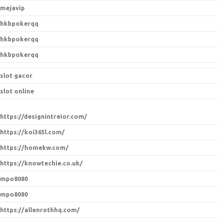
mejavip
hkbpokerqq
hkbpokerqq
hkbpokerqq
slot gacor
slot online
https://designintreior.com/
https://koi365l.com/
https://homekw.com/
https://knowtechie.co.uk/
mpo8080
mpo8080
https://allenrothhq.com/