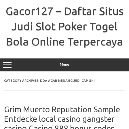
Skip
to
Gacor127 – Daftar Situs
content
Judi Slot Poker Togel
Bola Online Terpercaya
Menu
CATEGORY ARCHIVES:
DOA AGAR MENANG JUDI CAP JIKI
Grim Muerto Reputation Sample
Entdecke local casino gangster
casino Casino 888 bonus codes