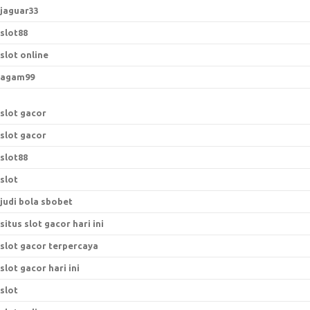
jaguar33
slot88
slot online
agam99
slot gacor
slot gacor
slot88
slot
judi bola sbobet
situs slot gacor hari ini
slot gacor terpercaya
slot gacor hari ini
slot