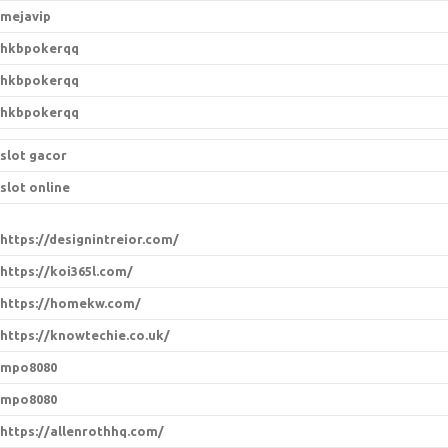
mejavip
hkbpokerqq
hkbpokerqq
hkbpokerqq
slot gacor
slot online
https://designintreior.com/
https://koi365l.com/
https://homekw.com/
https://knowtechie.co.uk/
mpo8080
mpo8080
https://allenrothhq.com/