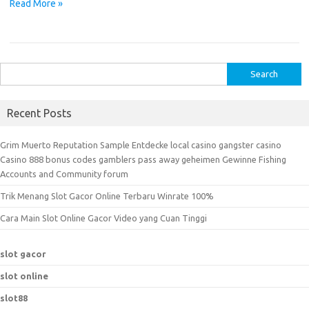
Read More »
S
e
a
Recent Posts
r
c
Grim Muerto Reputation Sample Entdecke local casino gangster casino
h
Casino 888 bonus codes gamblers pass away geheimen Gewinne Fishing
f
Accounts and Community forum
o
Trik Menang Slot Gacor Online Terbaru Winrate 100%
r
Cara Main Slot Online Gacor Video yang Cuan Tinggi
:
slot gacor
slot online
slot88