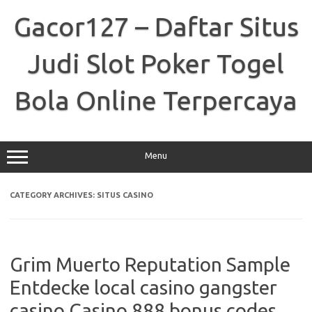
Skip
to
Gacor127 – Daftar Situs
content
Judi Slot Poker Togel
Bola Online Terpercaya
Menu
CATEGORY ARCHIVES:
SITUS CASINO
Grim Muerto Reputation Sample
Entdecke local casino gangster
casino Casino 888 bonus codes