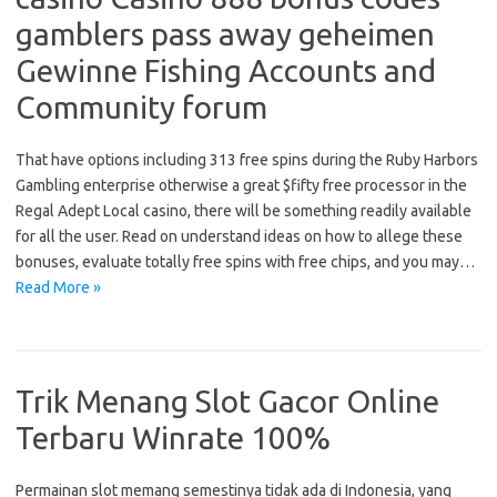
gamblers pass away geheimen
Gewinne Fishing Accounts and
Community forum
That have options including 313 free spins during the Ruby Harbors
Gambling enterprise otherwise a great $fifty free processor in the
Regal Adept Local casino, there will be something readily available
for all the user. Read on understand ideas on how to allege these
bonuses, evaluate totally free spins with free chips, and you may…
Read More »
Trik Menang Slot Gacor Online
Terbaru Winrate 100%
Permainan slot memang semestinya tidak ada di Indonesia, yang