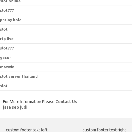
slot online
slot777
parlay bola
slot
rtp live
slot777
gacor
maxwin
slot server thailand
slot
For More Information Please
Contact Us
jasa seo judi
custom footer text left
custom footer text right