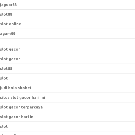
jaguar33
slot88
slot online
agam99
slot gacor
slot gacor
slot88
slot
judi bola sbobet
situs slot gacor hari ini
slot gacor terpercaya
slot gacor hari ini
slot