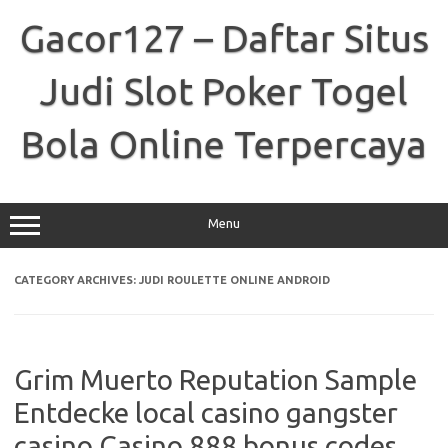
Skip
to
Gacor127 – Daftar Situs
content
Judi Slot Poker Togel
Bola Online Terpercaya
Menu
CATEGORY ARCHIVES:
JUDI ROULETTE ONLINE ANDROID
Grim Muerto Reputation Sample
Entdecke local casino gangster
casino Casino 888 bonus codes