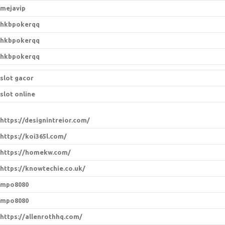
mejavip
hkbpokerqq
hkbpokerqq
hkbpokerqq
slot gacor
slot online
https://designintreior.com/
https://koi365l.com/
https://homekw.com/
https://knowtechie.co.uk/
mpo8080
mpo8080
https://allenrothhq.com/