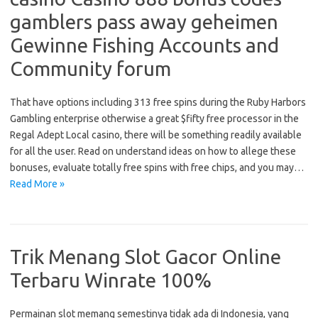
gamblers pass away geheimen
Gewinne Fishing Accounts and
Community forum
That have options including 313 free spins during the Ruby Harbors
Gambling enterprise otherwise a great $fifty free processor in the
Regal Adept Local casino, there will be something readily available
for all the user. Read on understand ideas on how to allege these
bonuses, evaluate totally free spins with free chips, and you may…
Read More »
Trik Menang Slot Gacor Online
Terbaru Winrate 100%
Permainan slot memang semestinya tidak ada di Indonesia, yang