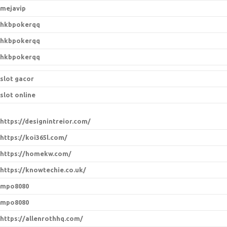
mejavip
hkbpokerqq
hkbpokerqq
hkbpokerqq
slot gacor
slot online
https://designintreior.com/
https://koi365l.com/
https://homekw.com/
https://knowtechie.co.uk/
mpo8080
mpo8080
https://allenrothhq.com/