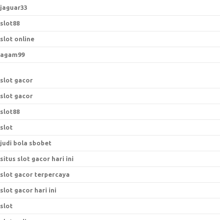
jaguar33
slot88
slot online
agam99
slot gacor
slot gacor
slot88
slot
judi bola sbobet
situs slot gacor hari ini
slot gacor terpercaya
slot gacor hari ini
slot