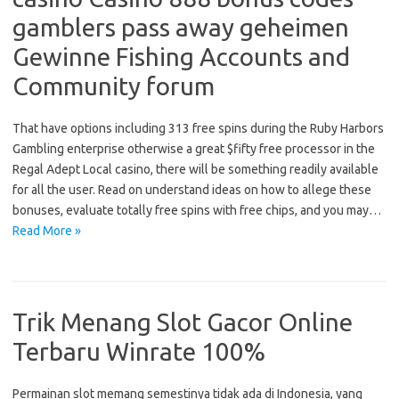
gamblers pass away geheimen
Gewinne Fishing Accounts and
Community forum
That have options including 313 free spins during the Ruby Harbors
Gambling enterprise otherwise a great $fifty free processor in the
Regal Adept Local casino, there will be something readily available
for all the user. Read on understand ideas on how to allege these
bonuses, evaluate totally free spins with free chips, and you may…
Read More »
Trik Menang Slot Gacor Online
Terbaru Winrate 100%
Permainan slot memang semestinya tidak ada di Indonesia, yang