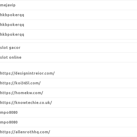
mejavip
hkbpokerqq
hkbpokerqq
hkbpokerqq
slot gacor
slot online
https://designintreior.com/
https://koi365l.com/
https://homekw.com/
https://knowtechie.co.uk/
mpo8080
mpo8080
https://allenrothhq.com/