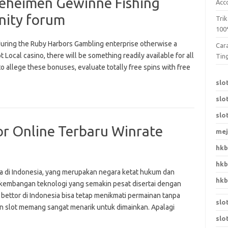
eheimen Gewinne Fishing
Acc
ity forum
Tri
10
during the Ruby Harbors Gambling enterprise otherwise a
Car
 Local casino, there will be something readily available for all
Tin
 allege these bonuses, evaluate totally free spins with free
slo
slo
slo
or Online Terbaru Winrate
mej
hk
hk
a di Indonesia, yang merupakan negara ketat hukum dan
hk
kembangan teknologi yang semakin pesat disertai dengan
 bettor di Indonesia bisa tetap menikmati permainan tanpa
slo
an slot memang sangat menarik untuk dimainkan. Apalagi
slo