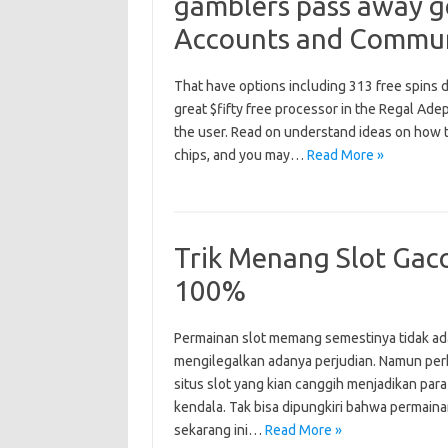
gamblers pass away g
Accounts and Commun
That have options including 313 free spins 
great $fifty free processor in the Regal Adept
the user. Read on understand ideas on how to
chips, and you may…
Read More »
Trik Menang Slot Gac
100%
Permainan slot memang semestinya tidak ad
mengilegalkan adanya perjudian. Namun per
situs slot yang kian canggih menjadikan para
kendala. Tak bisa dipungkiri bahwa permain
sekarang ini…
Read More »