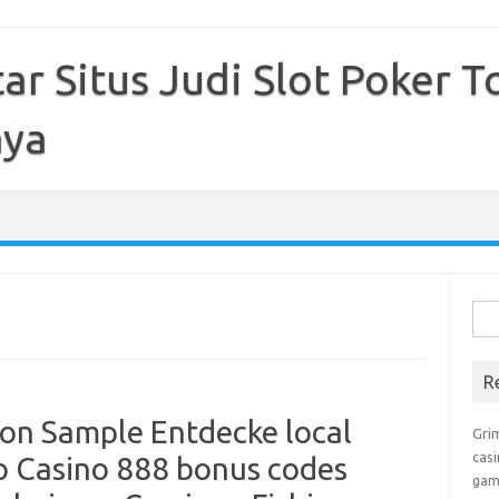
ar Situs Judi Slot Poker T
aya
Sea
for:
R
on Sample Entdecke local
Gri
cas
o Casino 888 bonus codes
gam