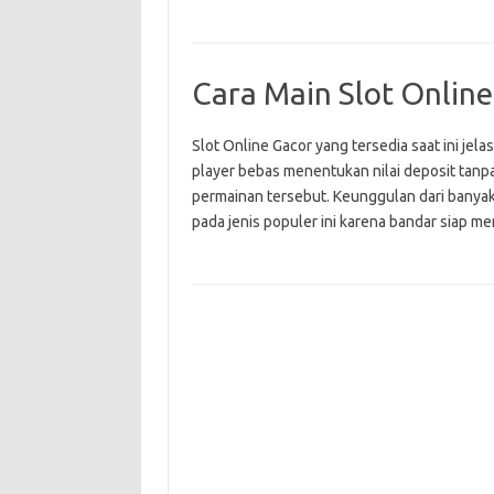
Cara Main Slot Onlin
Slot Online Gacor yang tersedia saat ini je
player bebas menentukan nilai deposit tanpa
permainan tersebut. Keunggulan dari banyak 
pada jenis populer ini karena bandar siap 