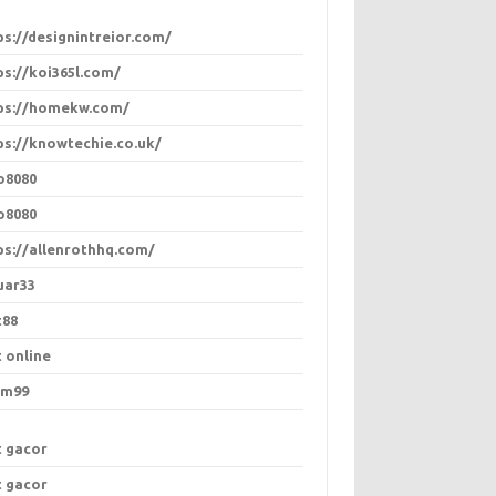
ps://designintreior.com/
ps://koi365l.com/
ps://homekw.com/
ps://knowtechie.co.uk/
o8080
o8080
ps://allenrothhq.com/
uar33
t88
t online
am99
t gacor
t gacor