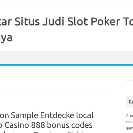
ar Situs Judi Slot Poker T
aya
Sea
for:
R
on Sample Entdecke local
Gri
cas
o Casino 888 bonus codes
gam