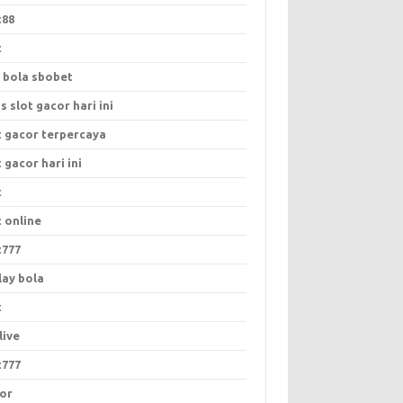
t88
t
i bola sbobet
us slot gacor hari ini
t gacor terpercaya
t gacor hari ini
t
t online
t777
lay bola
t
live
t777
or