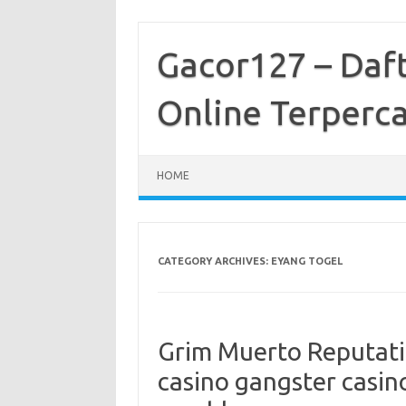
Skip
to
content
Gacor127 – Daft
Online Terperc
HOME
CATEGORY ARCHIVES:
EYANG TOGEL
Grim Muerto Reputati
casino gangster casin