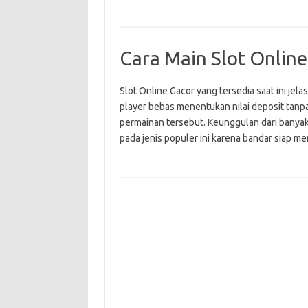
Cara Main Slot Onlin
Slot Online Gacor yang tersedia saat ini je
player bebas menentukan nilai deposit tanpa
permainan tersebut. Keunggulan dari banyak 
pada jenis populer ini karena bandar siap 