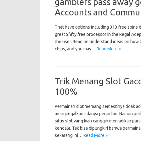
gamblers pass away g
Accounts and Commun
That have options including 313 free spins 
great $fifty free processor in the Regal Adept
the user. Read on understand ideas on how to
chips, and you may…
Read More »
Trik Menang Slot Gac
100%
Permainan slot memang semestinya tidak ad
mengilegalkan adanya perjudian. Namun per
situs slot yang kian canggih menjadikan para
kendala. Tak bisa dipungkiri bahwa permain
sekarang ini…
Read More »