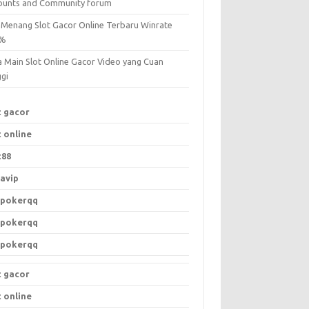
ounts and Community forum
k Menang Slot Gacor Online Terbaru Winrate
0%
a Main Slot Online Gacor Video yang Cuan
ggi
t gacor
t online
t88
avip
bpokerqq
bpokerqq
bpokerqq
t gacor
t online