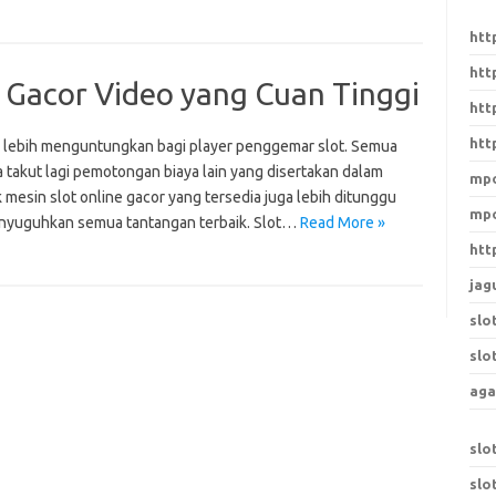
htt
htt
e Gacor Video yang Cuan Tinggi
htt
htt
las lebih menguntungkan bagi player penggemar slot. Semua
 takut lagi pemotongan biaya lain yang disertakan dalam
mp
mesin slot online gacor yang tersedia juga lebih ditunggu
mp
menyuguhkan semua tantangan terbaik. Slot…
Read More »
htt
jag
slo
slo
ag
slo
slo