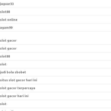
jaguar33
slot88
slot online
agam99
slot gacor
slot gacor
slot88
slot
judi bola sbobet
situs slot gacor hari ini
slot gacor terpercaya
slot gacor hari ini
slot