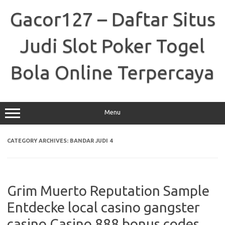
Skip
to
Gacor127 – Daftar Situs
content
Judi Slot Poker Togel
Bola Online Terpercaya
Menu
CATEGORY ARCHIVES:
BANDAR JUDI 4
Grim Muerto Reputation Sample
Entdecke local casino gangster
casino Casino 888 bonus codes