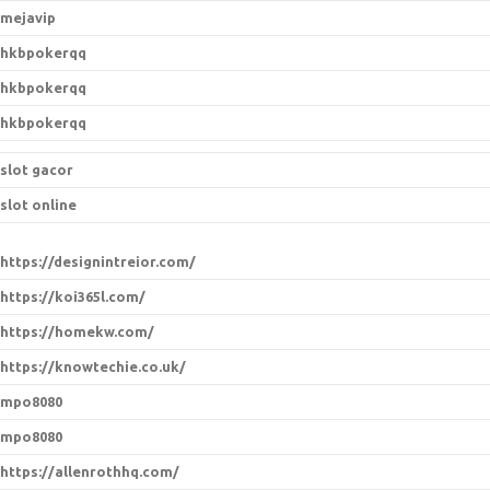
mejavip
hkbpokerqq
hkbpokerqq
hkbpokerqq
slot gacor
slot online
https://designintreior.com/
https://koi365l.com/
https://homekw.com/
https://knowtechie.co.uk/
mpo8080
mpo8080
https://allenrothhq.com/