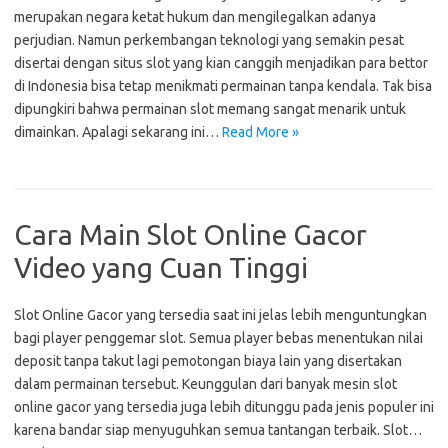
merupakan negara ketat hukum dan mengilegalkan adanya
perjudian. Namun perkembangan teknologi yang semakin pesat
disertai dengan situs slot yang kian canggih menjadikan para bettor
di Indonesia bisa tetap menikmati permainan tanpa kendala. Tak bisa
dipungkiri bahwa permainan slot memang sangat menarik untuk
dimainkan. Apalagi sekarang ini…
Read More »
Cara Main Slot Online Gacor
Video yang Cuan Tinggi
Slot Online Gacor yang tersedia saat ini jelas lebih menguntungkan
bagi player penggemar slot. Semua player bebas menentukan nilai
deposit tanpa takut lagi pemotongan biaya lain yang disertakan
dalam permainan tersebut. Keunggulan dari banyak mesin slot
online gacor yang tersedia juga lebih ditunggu pada jenis populer ini
karena bandar siap menyuguhkan semua tantangan terbaik. Slot…