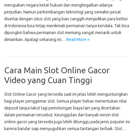
merupakan negara ketat hukum dan mengilegalkan adanya
perjudian. Namun perkembangan teknologi yang semakin pesat
disertai dengan situs slot yang kian canggih menjadikan para bettor
di Indonesia bisa tetap menikmati permainan tanpa kendala. Tak bisa
dipungkiri bahwa permainan slot memang sangat menarik untuk
dimainkan. Apalagi sekarang ini…
Read More »
Cara Main Slot Online Gacor
Video yang Cuan Tinggi
Slot Online Gacor yang tersedia saat ini jelas lebih menguntungkan
bagi player penggemar slot. Semua player bebas menentukan nilai
deposit tanpa takut lagi pemotongan biaya lain yang disertakan
dalam permainan tersebut. Keunggulan dari banyak mesin slot
online gacor yang tersedia juga lebih ditunggu pada jenis populer ini
karena bandar siap menyuguhkan semua tantangan terbaik. Slot…