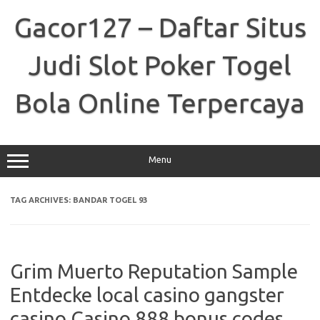
Skip
to
Gacor127 – Daftar Situs
content
Judi Slot Poker Togel
Bola Online Terpercaya
Menu
TAG ARCHIVES:
BANDAR TOGEL 93
Grim Muerto Reputation Sample
Entdecke local casino gangster
casino Casino 888 bonus codes