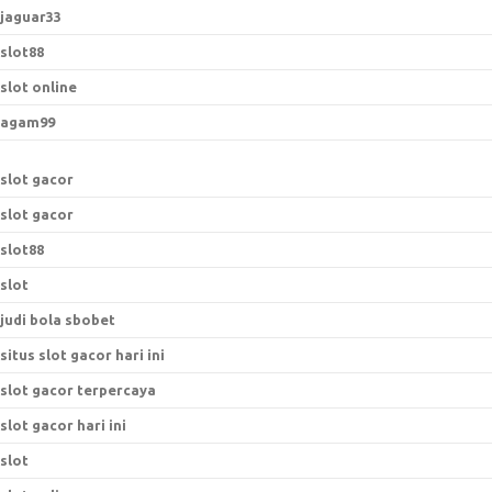
jaguar33
slot88
slot online
agam99
slot gacor
slot gacor
slot88
slot
judi bola sbobet
situs slot gacor hari ini
slot gacor terpercaya
slot gacor hari ini
slot