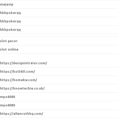
mejavip
hkbpokerqq
hkbpokerqq
hkbpokerqq
slot gacor
slot online
https://designintreior.com/
https://koi365l.com/
https://homekw.com/
https://knowtechie.co.uk/
mpo8080
mpo8080
https://allenrothhq.com/