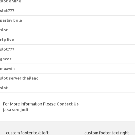
slot online
slot777
parlay bola
slot
rtp live
slot777
gacor
maxwin
slot server thailand
slot
For More Information Please
Contact Us
jasa seo judi
custom footer text left
custom footer text right