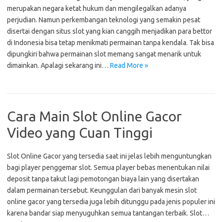
merupakan negara ketat hukum dan mengilegalkan adanya
perjudian. Namun perkembangan teknologi yang semakin pesat
disertai dengan situs slot yang kian canggih menjadikan para bettor
di Indonesia bisa tetap menikmati permainan tanpa kendala. Tak bisa
dipungkiri bahwa permainan slot memang sangat menarik untuk
dimainkan. Apalagi sekarang ini…
Read More »
Cara Main Slot Online Gacor
Video yang Cuan Tinggi
Slot Online Gacor yang tersedia saat ini jelas lebih menguntungkan
bagi player penggemar slot. Semua player bebas menentukan nilai
deposit tanpa takut lagi pemotongan biaya lain yang disertakan
dalam permainan tersebut. Keunggulan dari banyak mesin slot
online gacor yang tersedia juga lebih ditunggu pada jenis populer ini
karena bandar siap menyuguhkan semua tantangan terbaik. Slot…