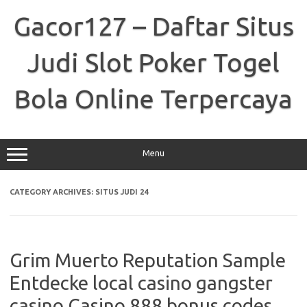
Skip
to
Gacor127 – Daftar Situs
content
Judi Slot Poker Togel
Bola Online Terpercaya
Menu
CATEGORY ARCHIVES:
SITUS JUDI 24
Grim Muerto Reputation Sample
Entdecke local casino gangster
casino Casino 888 bonus codes