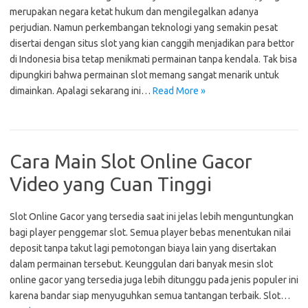
merupakan negara ketat hukum dan mengilegalkan adanya
perjudian. Namun perkembangan teknologi yang semakin pesat
disertai dengan situs slot yang kian canggih menjadikan para bettor
di Indonesia bisa tetap menikmati permainan tanpa kendala. Tak bisa
dipungkiri bahwa permainan slot memang sangat menarik untuk
dimainkan. Apalagi sekarang ini…
Read More »
Cara Main Slot Online Gacor
Video yang Cuan Tinggi
Slot Online Gacor yang tersedia saat ini jelas lebih menguntungkan
bagi player penggemar slot. Semua player bebas menentukan nilai
deposit tanpa takut lagi pemotongan biaya lain yang disertakan
dalam permainan tersebut. Keunggulan dari banyak mesin slot
online gacor yang tersedia juga lebih ditunggu pada jenis populer ini
karena bandar siap menyuguhkan semua tantangan terbaik. Slot…