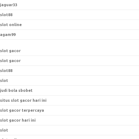
jaguar33
slot88
slot online
agam99
slot gacor
slot gacor
slot88
slot
judi bola sbobet
situs slot gacor hari ini
slot gacor terpercaya
slot gacor hari ini
slot