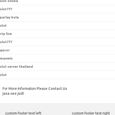
slot online
slot777
parlay bola
slot
rtp live
slot777
gacor
maxwin
slot server thailand
slot
For More Information Please
Contact Us
jasa seo judi
custom footer text left
custom footer text right