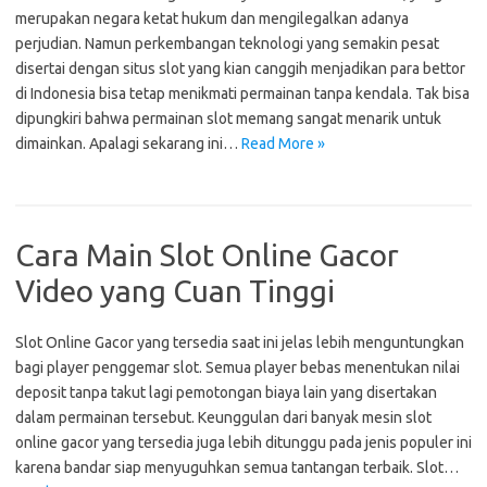
merupakan negara ketat hukum dan mengilegalkan adanya
perjudian. Namun perkembangan teknologi yang semakin pesat
disertai dengan situs slot yang kian canggih menjadikan para bettor
di Indonesia bisa tetap menikmati permainan tanpa kendala. Tak bisa
dipungkiri bahwa permainan slot memang sangat menarik untuk
dimainkan. Apalagi sekarang ini…
Read More »
Cara Main Slot Online Gacor
Video yang Cuan Tinggi
Slot Online Gacor yang tersedia saat ini jelas lebih menguntungkan
bagi player penggemar slot. Semua player bebas menentukan nilai
deposit tanpa takut lagi pemotongan biaya lain yang disertakan
dalam permainan tersebut. Keunggulan dari banyak mesin slot
online gacor yang tersedia juga lebih ditunggu pada jenis populer ini
karena bandar siap menyuguhkan semua tantangan terbaik. Slot…