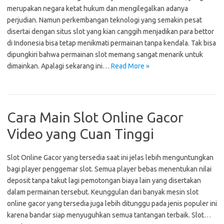
merupakan negara ketat hukum dan mengilegalkan adanya
perjudian. Namun perkembangan teknologi yang semakin pesat
disertai dengan situs slot yang kian canggih menjadikan para bettor
di Indonesia bisa tetap menikmati permainan tanpa kendala. Tak bisa
dipungkiri bahwa permainan slot memang sangat menarik untuk
dimainkan. Apalagi sekarang ini…
Read More »
Cara Main Slot Online Gacor
Video yang Cuan Tinggi
Slot Online Gacor yang tersedia saat ini jelas lebih menguntungkan
bagi player penggemar slot. Semua player bebas menentukan nilai
deposit tanpa takut lagi pemotongan biaya lain yang disertakan
dalam permainan tersebut. Keunggulan dari banyak mesin slot
online gacor yang tersedia juga lebih ditunggu pada jenis populer ini
karena bandar siap menyuguhkan semua tantangan terbaik. Slot…