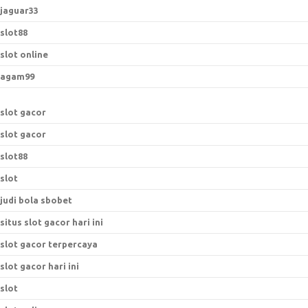
jaguar33
slot88
slot online
agam99
slot gacor
slot gacor
slot88
slot
judi bola sbobet
situs slot gacor hari ini
slot gacor terpercaya
slot gacor hari ini
slot