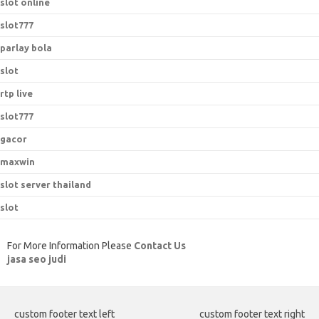
slot online
slot777
parlay bola
slot
rtp live
slot777
gacor
maxwin
slot server thailand
slot
For More Information Please
Contact Us
jasa seo judi
custom footer text left
custom footer text right