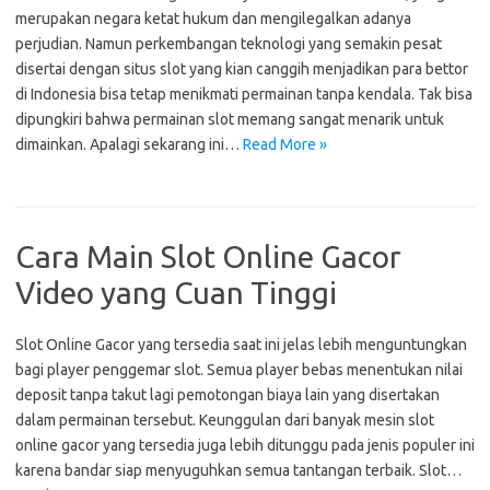
merupakan negara ketat hukum dan mengilegalkan adanya
perjudian. Namun perkembangan teknologi yang semakin pesat
disertai dengan situs slot yang kian canggih menjadikan para bettor
di Indonesia bisa tetap menikmati permainan tanpa kendala. Tak bisa
dipungkiri bahwa permainan slot memang sangat menarik untuk
dimainkan. Apalagi sekarang ini…
Read More »
Cara Main Slot Online Gacor
Video yang Cuan Tinggi
Slot Online Gacor yang tersedia saat ini jelas lebih menguntungkan
bagi player penggemar slot. Semua player bebas menentukan nilai
deposit tanpa takut lagi pemotongan biaya lain yang disertakan
dalam permainan tersebut. Keunggulan dari banyak mesin slot
online gacor yang tersedia juga lebih ditunggu pada jenis populer ini
karena bandar siap menyuguhkan semua tantangan terbaik. Slot…