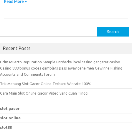
Read More »
S
e
a
Recent Posts
r
c
Grim Muerto Reputation Sample Entdecke local casino gangster casino
h
Casino 888 bonus codes gamblers pass away geheimen Gewinne Fishing
f
Accounts and Community forum
o
Trik Menang Slot Gacor Online Terbaru Winrate 100%
r
Cara Main Slot Online Gacor Video yang Cuan Tinggi
:
slot gacor
slot online
slot88