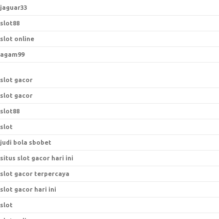
jaguar33
slot88
slot online
agam99
slot gacor
slot gacor
slot88
slot
judi bola sbobet
situs slot gacor hari ini
slot gacor terpercaya
slot gacor hari ini
slot