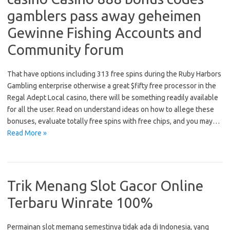
gamblers pass away geheimen
Gewinne Fishing Accounts and
Community forum
That have options including 313 free spins during the Ruby Harbors
Gambling enterprise otherwise a great $fifty free processor in the
Regal Adept Local casino, there will be something readily available
for all the user. Read on understand ideas on how to allege these
bonuses, evaluate totally free spins with free chips, and you may…
Read More »
Trik Menang Slot Gacor Online
Terbaru Winrate 100%
Permainan slot memang semestinya tidak ada di Indonesia, yang