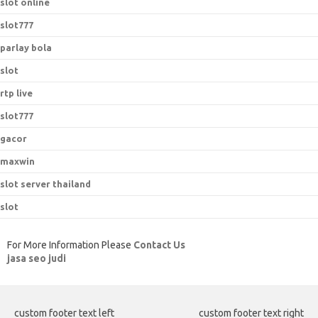
slot online
slot777
parlay bola
slot
rtp live
slot777
gacor
maxwin
slot server thailand
slot
For More Information Please
Contact Us
jasa seo judi
custom footer text left
custom footer text right