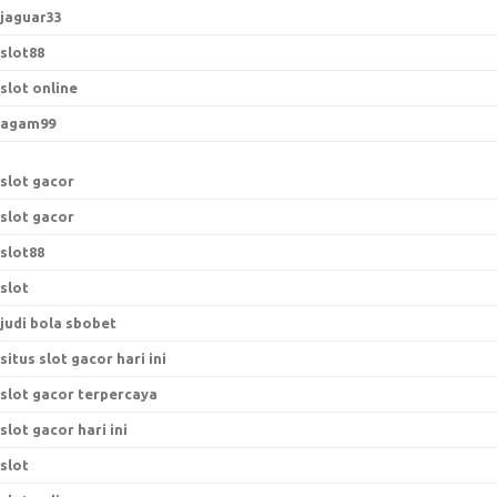
jaguar33
slot88
slot online
agam99
slot gacor
slot gacor
slot88
slot
judi bola sbobet
situs slot gacor hari ini
slot gacor terpercaya
slot gacor hari ini
slot