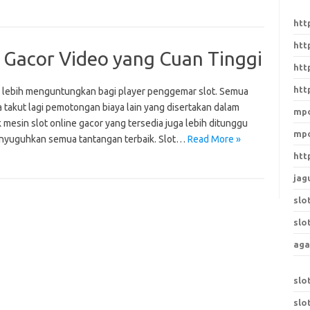
htt
htt
e Gacor Video yang Cuan Tinggi
htt
htt
las lebih menguntungkan bagi player penggemar slot. Semua
 takut lagi pemotongan biaya lain yang disertakan dalam
mp
mesin slot online gacor yang tersedia juga lebih ditunggu
mp
menyuguhkan semua tantangan terbaik. Slot…
Read More »
htt
jag
slo
slo
ag
slo
slo