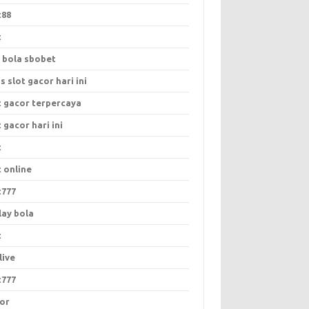
t88
t
i bola sbobet
us slot gacor hari ini
t gacor terpercaya
t gacor hari ini
t
t online
t777
lay bola
t
live
t777
or