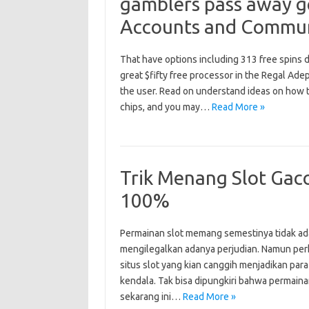
gamblers pass away g
Accounts and Commun
That have options including 313 free spins 
great $fifty free processor in the Regal Adept
the user. Read on understand ideas on how to
chips, and you may…
Read More »
Trik Menang Slot Gac
100%
Permainan slot memang semestinya tidak ad
mengilegalkan adanya perjudian. Namun per
situs slot yang kian canggih menjadikan para
kendala. Tak bisa dipungkiri bahwa permain
sekarang ini…
Read More »