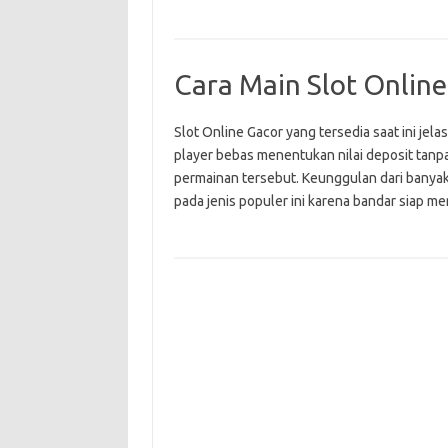
Cara Main Slot Onlin
Slot Online Gacor yang tersedia saat ini je
player bebas menentukan nilai deposit tanpa
permainan tersebut. Keunggulan dari banyak 
pada jenis populer ini karena bandar siap 